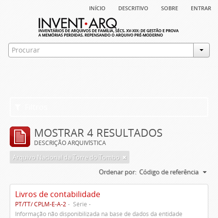
início
descritivo
sobre
entrar
Filtros
MOSTRAR 4 RESULTADOS
DESCRIÇÃO ARQUIVÍSTICA
Arquivo Nacional da Torre do Tombo
Ordenar por:
Código de referência
Livros de contabilidade
PT/TT/ CPLM-E-A-2
Série
Informação não disponibilizada na base de dados da entidade