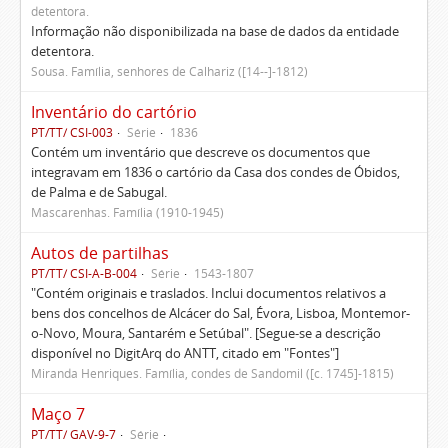
detentora.
Informação não disponibilizada na base de dados da entidade
detentora.
Sousa. Família, senhores de Calhariz ([14--]-1812)
Inventário do cartório
PT/TT/ CSI-003
Série
1836
Contém um inventário que descreve os documentos que
integravam em 1836 o cartório da Casa dos condes de Óbidos,
de Palma e de Sabugal.
Mascarenhas. Família (1910-1945)
Autos de partilhas
PT/TT/ CSI-A-B-004
Série
1543-1807
"Contém originais e traslados. Inclui documentos relativos a
bens dos concelhos de Alcácer do Sal, Évora, Lisboa, Montemor-
o-Novo, Moura, Santarém e Setúbal". [Segue-se a descrição
disponível no DigitArq do ANTT, citado em "Fontes"]
Miranda Henriques. Família, condes de Sandomil ([c. 1745]-1815)
Maço 7
PT/TT/ GAV-9-7
Série