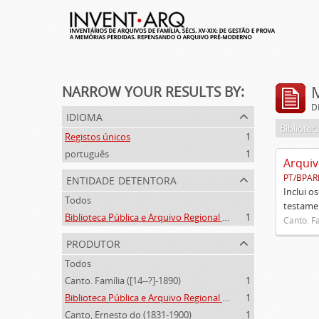
NARROW YOUR RESULTS BY:
D
idioma
Registos únicos
1
português
1
Arquiv
entidade detentora
PT/BPAR
Inclui o
Todos
testamen
Biblioteca Pública e Arquivo Regional de Ponta Delgada
1
Canto. Fa
produtor
Todos
Canto. Família ([14--?]-1890)
1
Biblioteca Pública e Arquivo Regional de Ponta Delgada (1841- )
1
Canto, Ernesto do (1831-1900)
1