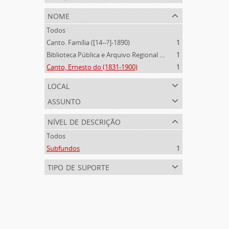
nome
Todos
Canto. Família ([14--?]-1890)
1
Biblioteca Pública e Arquivo Regional de Ponta Delgada (1841- )
1
Canto, Ernesto do (1831-1900)
1
local
assunto
nível de descrição
Todos
Subfundos
1
tipo de suporte