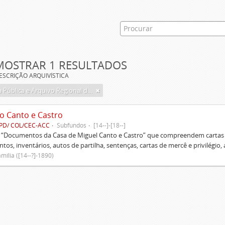
MOSTRAR 1 RESULTADOS
ESCRIÇÃO ARQUIVÍSTICA
Biblioteca Pública e Arquivo Regional de Ponta Delgada
o Canto e Castro
PD/ COL/CEC-ACC
Subfundos
[14--]-[18--]
s “Documentos da Casa de Miguel Canto e Castro” que compreendem cartas d
tos, inventários, autos de partilha, sentenças, cartas de mercê e privilégio,
mília ([14--?]-1890)