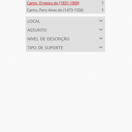
Canto, Ernesto do (1831-1900)
1
Canto, Pero Anes do (1473-1556)
1
local
assunto
nível de descrição
tipo de suporte