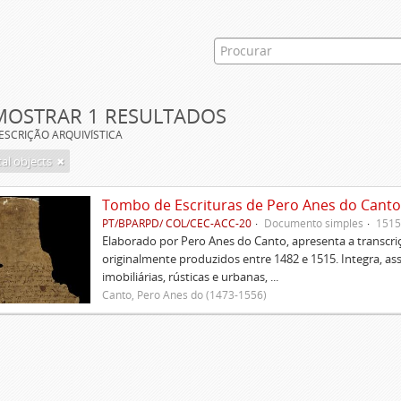
MOSTRAR 1 RESULTADOS
ESCRIÇÃO ARQUIVÍSTICA
tal objects
Tombo de Escrituras de Pero Anes do Canto
PT/BPARPD/ COL/CEC-ACC-20
Documento simples
1515
Elaborado por Pero Anes do Canto, apresenta a transcriçã
originalmente produzidos entre 1482 e 1515. Integra, as
imobiliárias, rústicas e urbanas, ...
Canto, Pero Anes do (1473-1556)