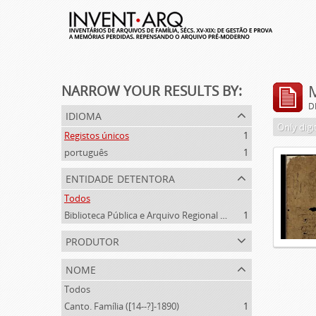
NARROW YOUR RESULTS BY:
D
idioma
Only digi
Registos únicos
1
português
1
entidade detentora
Todos
Biblioteca Pública e Arquivo Regional de Ponta Delgada
1
produtor
nome
Todos
Canto. Família ([14--?]-1890)
1