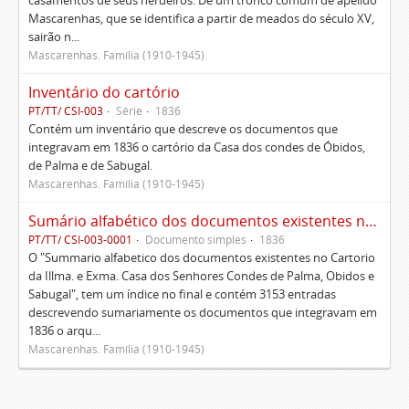
casamentos de seus herdeiros. De um tronco comum de apelido
Mascarenhas, que se identifica a partir de meados do século XV,
sairão n...
Mascarenhas. Família (1910-1945)
Inventário do cartório
PT/TT/ CSI-003
Série
1836
Contém um inventário que descreve os documentos que
integravam em 1836 o cartório da Casa dos condes de Óbidos,
de Palma e de Sabugal.
Mascarenhas. Família (1910-1945)
Sumário alfabético dos documentos existentes no Cartório da Ilustríssima e Excelentíssima Casa dos senhores condes de Palma, Óbidos e Sabugal
PT/TT/ CSI-003-0001
Documento simples
1836
O "Summario alfabetico dos documentos existentes no Cartorio
da Illma. e Exma. Casa dos Senhores Condes de Palma, Obidos e
Sabugal", tem um índice no final e contém 3153 entradas
descrevendo sumariamente os documentos que integravam em
1836 o arqu...
Mascarenhas. Família (1910-1945)