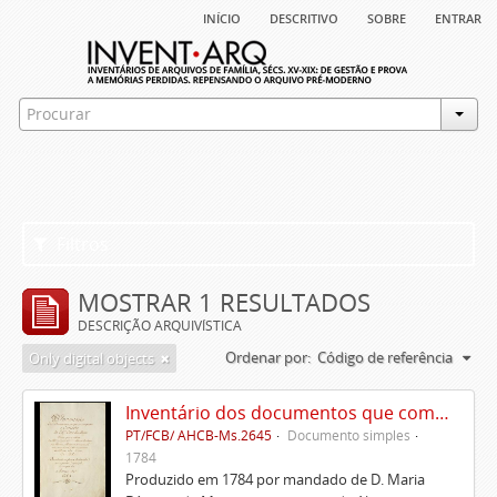
início
descritivo
sobre
entrar
Filtros
MOSTRAR 1 RESULTADOS
DESCRIÇÃO ARQUIVÍSTICA
Ordenar por:
Código de referência
Only digital objects
Inventário dos documentos que compõem o cartório da Casa de Alvito
PT/FCB/ AHCB-Ms.2645
Documento simples
1784
Produzido em 1784 por mandado de D. Maria