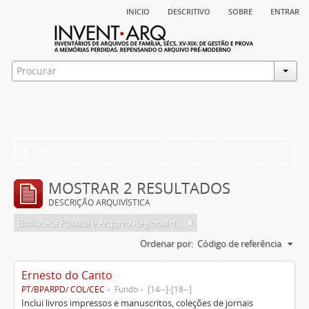
início
descritivo
sobre
entrar
Filtros
MOSTRAR 2 RESULTADOS
DESCRIÇÃO ARQUIVÍSTICA
Biblioteca Pública e Arquivo Regional de Ponta Delgada
Ordenar por:
Código de referência
Ernesto do Canto
PT/BPARPD/ COL/CEC
Fundo
[14--]-[18--]
Inclui livros impressos e manuscritos, coleções de jornais