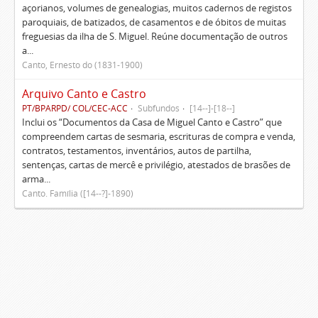
açorianos, volumes de genealogias, muitos cadernos de registos
paroquiais, de batizados, de casamentos e de óbitos de muitas
freguesias da ilha de S. Miguel. Reúne documentação de outros
a...
Canto, Ernesto do (1831-1900)
Arquivo Canto e Castro
PT/BPARPD/ COL/CEC-ACC
Subfundos
[14--]-[18--]
Inclui os “Documentos da Casa de Miguel Canto e Castro” que
compreendem cartas de sesmaria, escrituras de compra e venda,
contratos, testamentos, inventários, autos de partilha,
sentenças, cartas de mercê e privilégio, atestados de brasões de
arma...
Canto. Família ([14--?]-1890)