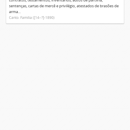
contratos, testamentos, inventários, autos de partilha,
sentenças, cartas de mercê e privilégio, atestados de brasões de
arma...
Canto. Família ([14--?]-1890)