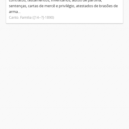
contratos, testamentos, inventários, autos de partilha,
sentenças, cartas de mercê e privilégio, atestados de brasões de
arma...
Canto. Família ([14--?]-1890)