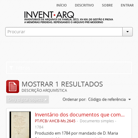
início
descritivo
sobre
entrar
Filtros
MOSTRAR 1 RESULTADOS
DESCRIÇÃO ARQUIVÍSTICA
Ordenar por:
Código de referência
Only digital objects
Inventário dos documentos que compõem o cartório da Casa de Alvito
PT/FCB/ AHCB-Ms.2645
Documento simples
1784
Produzido em 1784 por mandado de D. Maria