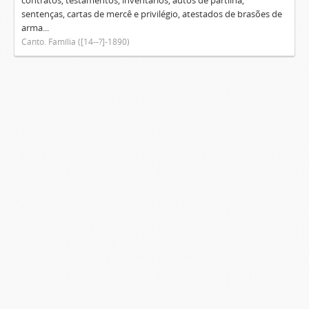
contratos, testamentos, inventários, autos de partilha,
sentenças, cartas de mercê e privilégio, atestados de brasões de
arma...
Canto. Família ([14--?]-1890)