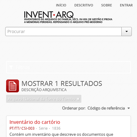
início
descritivo
sobre
entrar
Filtros
MOSTRAR 1 RESULTADOS
DESCRIÇÃO ARQUIVÍSTICA
Arquivo Nacional da Torre do Tombo
Ordenar por:
Código de referência
Inventário do cartório
PT/TT/ CSI-003
Série
1836
Contém um inventário que descreve os documentos que