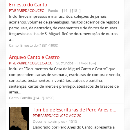
Ernesto do Canto
PT/BPARPD/ COL/CEC
Fundo
[14--]-[18--]
Inclui livros impressos e manuscritos, coleções de jornais
açorianos, volumes de genealogias, muitos cadernos de registos
paroquiais, de batizados, de casamentos e de óbitos de muitas
freguesias da ilha de S. Miguel. Reúne documentação de outros
a...
Canto, Ernesto do (1831-1900)
Arquivo Canto e Castro
PT/BPARPD/ COL/CEC-ACC
Subfundos
[14--]-[18--]
Inclui os “Documentos da Casa de Miguel Canto e Castro” que
compreendem cartas de sesmaria, escrituras de compra e venda,
contratos, testamentos, inventários, autos de partilha,
sentenças, cartas de mercê e privilégio, atestados de brasões de
arma...
Canto. Família ([14--?]-1890)
Tombo de Escrituras de Pero Anes do Canto
PT/BPARPD/ COL/CEC-ACC-20
Documento simples
1515
Elaborado por Pero Anes do Canto, apresenta a