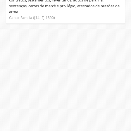
contratos, testamentos, inventários, autos de partilha,
sentenças, cartas de mercê e privilégio, atestados de brasões de
arma...
Canto. Família ([14--?]-1890)