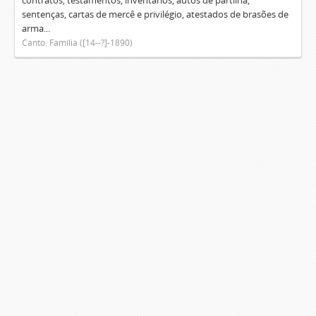
contratos, testamentos, inventários, autos de partilha,
sentenças, cartas de mercê e privilégio, atestados de brasões de
arma...
Canto. Família ([14--?]-1890)