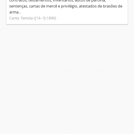
contratos, testamentos, inventários, autos de partilha,
sentenças, cartas de mercê e privilégio, atestados de brasões de
arma...
Canto. Família ([14--?]-1890)