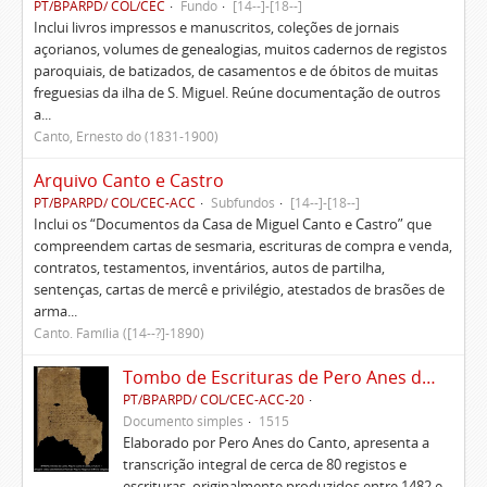
PT/BPARPD/ COL/CEC
Fundo
[14--]-[18--]
Inclui livros impressos e manuscritos, coleções de jornais
açorianos, volumes de genealogias, muitos cadernos de registos
paroquiais, de batizados, de casamentos e de óbitos de muitas
freguesias da ilha de S. Miguel. Reúne documentação de outros
a...
Canto, Ernesto do (1831-1900)
Arquivo Canto e Castro
PT/BPARPD/ COL/CEC-ACC
Subfundos
[14--]-[18--]
Inclui os “Documentos da Casa de Miguel Canto e Castro” que
compreendem cartas de sesmaria, escrituras de compra e venda,
contratos, testamentos, inventários, autos de partilha,
sentenças, cartas de mercê e privilégio, atestados de brasões de
arma...
Canto. Família ([14--?]-1890)
Tombo de Escrituras de Pero Anes do Canto
PT/BPARPD/ COL/CEC-ACC-20
Documento simples
1515
Elaborado por Pero Anes do Canto, apresenta a
transcrição integral de cerca de 80 registos e
escrituras, originalmente produzidos entre 1482 e