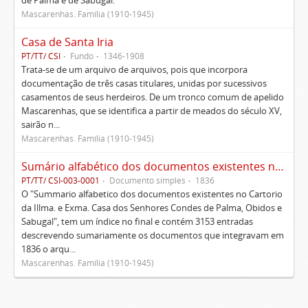
de Palma e de Sabugal.
Mascarenhas. Família (1910-1945)
Casa de Santa Iria
PT/TT/ CSI
Fundo
1346-1908
Trata-se de um arquivo de arquivos, pois que incorpora
documentação de três casas titulares, unidas por sucessivos
casamentos de seus herdeiros. De um tronco comum de apelido
Mascarenhas, que se identifica a partir de meados do século XV,
sairão n...
Mascarenhas. Família (1910-1945)
Sumário alfabético dos documentos existentes no Cartório da Ilustríssima e Excelentíssima Casa dos senhores condes de Palma, Óbidos e Sabugal
PT/TT/ CSI-003-0001
Documento simples
1836
O "Summario alfabetico dos documentos existentes no Cartorio
da Illma. e Exma. Casa dos Senhores Condes de Palma, Obidos e
Sabugal", tem um índice no final e contém 3153 entradas
descrevendo sumariamente os documentos que integravam em
1836 o arqu...
Mascarenhas. Família (1910-1945)