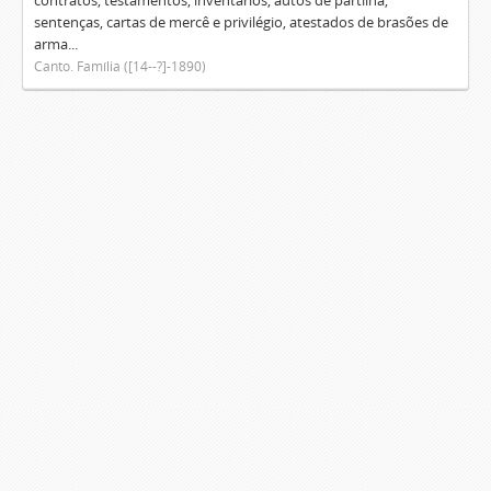
contratos, testamentos, inventários, autos de partilha,
sentenças, cartas de mercê e privilégio, atestados de brasões de
arma...
Canto. Família ([14--?]-1890)