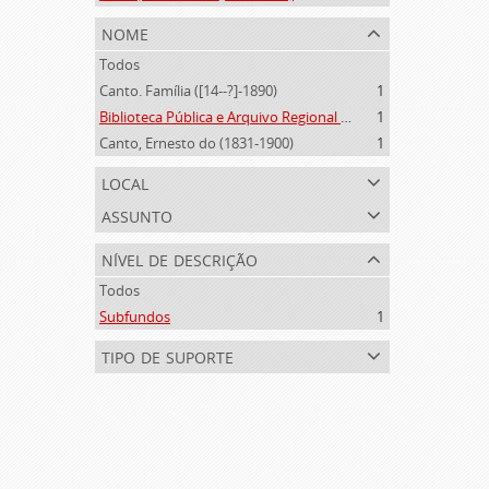
nome
Todos
Canto. Família ([14--?]-1890)
1
Biblioteca Pública e Arquivo Regional de Ponta Delgada (1841- )
1
Canto, Ernesto do (1831-1900)
1
local
assunto
nível de descrição
Todos
Subfundos
1
tipo de suporte