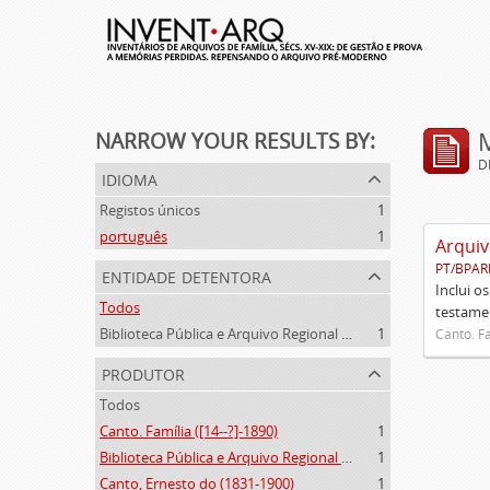
NARROW YOUR RESULTS BY:
D
idioma
Registos únicos
1
português
1
Arquiv
PT/BPAR
entidade detentora
Inclui o
Todos
testamen
Biblioteca Pública e Arquivo Regional de Ponta Delgada
1
Canto. Fa
produtor
Todos
Canto. Família ([14--?]-1890)
1
Biblioteca Pública e Arquivo Regional de Ponta Delgada (1841- )
1
Canto, Ernesto do (1831-1900)
1