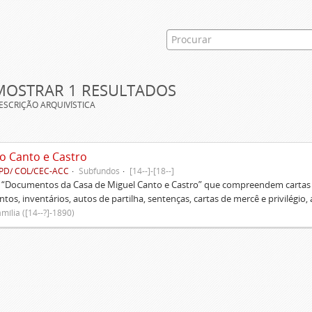
MOSTRAR 1 RESULTADOS
ESCRIÇÃO ARQUIVÍSTICA
o Canto e Castro
PD/ COL/CEC-ACC
Subfundos
[14--]-[18--]
s “Documentos da Casa de Miguel Canto e Castro” que compreendem cartas d
tos, inventários, autos de partilha, sentenças, cartas de mercê e privilégio,
mília ([14--?]-1890)