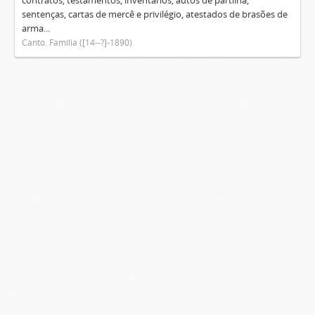
contratos, testamentos, inventários, autos de partilha,
sentenças, cartas de mercê e privilégio, atestados de brasões de
arma...
Canto. Família ([14--?]-1890)