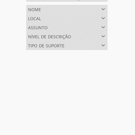
nome
local
assunto
nível de descrição
tipo de suporte