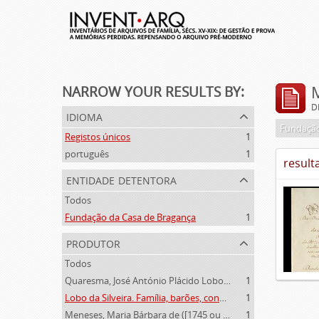
NARROW YOUR RESULTS BY:
D
idioma
Fundação
Registos únicos
1
português
1
result
entidade detentora
Todos
Fundação da Casa de Bragança
1
produtor
Todos
Quaresma, José António Plácido Lobo da Silveira (1769-1844)
1
Lobo da Silveira. Família, barões, condes e marqueses de Alvito (1475-1910)
1
Meneses, Maria Bárbara de ([1745 ou 1751]-[post. 1784])
1