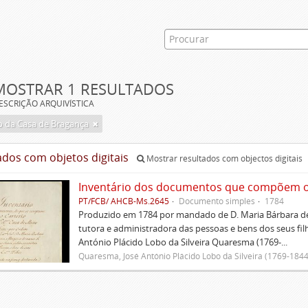
MOSTRAR 1 RESULTADOS
ESCRIÇÃO ARQUIVÍSTICA
 da Casa de Bragança
ados com objetos digitais
Mostrar resultados com objectos digitais
Inventário dos documentos que compõem o c
PT/FCB/ AHCB-Ms.2645
Documento simples
1784
Produzido em 1784 por mandado de D. Maria Bárbara de
tutora e administradora das pessoas e bens dos seus fi
António Plácido Lobo da Silveira Quaresma (1769-...
Quaresma, José António Plácido Lobo da Silveira (1769-1844