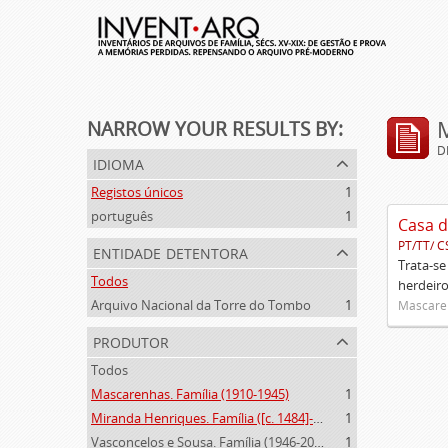
NARROW YOUR RESULTS BY:
D
idioma
Registos únicos
1
português
1
Casa d
PT/TT/ C
entidade detentora
Trata-se
Todos
herdeiro
Arquivo Nacional da Torre do Tombo
1
Mascaren
produtor
Todos
Mascarenhas. Família (1910-1945)
1
Miranda Henriques. Família ([c. 1484]-[c.1745])
1
Vasconcelos e Sousa. Família (1946-2006)
1