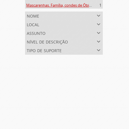
Mascarenhas. Família, condes de Óbidos, Palma e Sabugal (1669-1910)
1
nome
local
assunto
nível de descrição
tipo de suporte