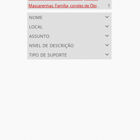
Mascarenhas. Família, condes de Óbidos, Palma e Sabugal (1669-1910)
1
nome
local
assunto
nível de descrição
tipo de suporte