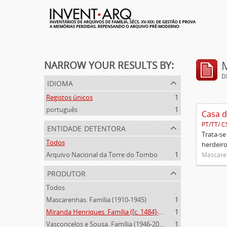
NARROW YOUR RESULTS BY:
D
idioma
Registos únicos
1
português
1
Casa d
PT/TT/ C
entidade detentora
Trata-se
Todos
herdeiro
Arquivo Nacional da Torre do Tombo
1
Mascaren
produtor
Todos
Mascarenhas. Família (1910-1945)
1
Miranda Henriques. Família ([c. 1484]-[c.1745])
1
Vasconcelos e Sousa. Família (1946-2006)
1