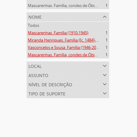
Mascarenhas. Família, condes de Óbidos, Palma e Sabugal (1669-1910)
1
nome
Todos
Mascarenhas. Família (1910-1945)
1
Miranda Henriques. Família ([c. 1484]-[c.1745])
1
Vasconcelos e Sousa. Família (1946-2006)
1
Mascarenhas. Família, condes de Óbidos, Palma e Sabugal (1669-1910)
1
local
assunto
nível de descrição
tipo de suporte