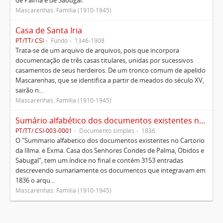
de Palma e de Sabugal.
Mascarenhas. Família (1910-1945)
Casa de Santa Iria
PT/TT/ CSI
Fundo
1346-1908
Trata-se de um arquivo de arquivos, pois que incorpora
documentação de três casas titulares, unidas por sucessivos
casamentos de seus herdeiros. De um tronco comum de apelido
Mascarenhas, que se identifica a partir de meados do século XV,
sairão n...
Mascarenhas. Família (1910-1945)
Sumário alfabético dos documentos existentes no Cartório da Ilustríssima e Excelentíssima Casa dos senhores condes de Palma, Óbidos e Sabugal
PT/TT/ CSI-003-0001
Documento simples
1836
O "Summario alfabetico dos documentos existentes no Cartorio
da Illma. e Exma. Casa dos Senhores Condes de Palma, Obidos e
Sabugal", tem um índice no final e contém 3153 entradas
descrevendo sumariamente os documentos que integravam em
1836 o arqu...
Mascarenhas. Família (1910-1945)