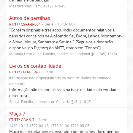
de Palma e de Sabugal.
Mascarenhas. Família (1910-1945)
Autos de partilhas
PT/TT/ CSI-A-B-004
Série
1543-1807
"Contém originais e traslados. Inclui documentos relativos a
bens dos concelhos de Alcácer do Sal, Évora, Lisboa, Montemor-
o-Novo, Moura, Santarém e Setúbal". [Segue-se a descrição
disponível no DigitArq do ANTT, citado em "Fontes"]
Miranda Henriques. Família, condes de Sandomil ([c. 1745]-1815)
Livros de contabilidade
PT/TT/ CPLM-E-A-2
Série
Informação não disponibilizada na base de dados da entidade
detentora.
Informação não disponibilizada na base de dados da entidade
detentora.
Sousa. Família, senhores de Calhariz ([14--]-1812)
Maço 7
PT/TT/ GAV-9-7
Série
1430-10-13-1577-04-13; 1773-01-30-1773-05-05
Maço maioritariamente constituído por doações, documentos