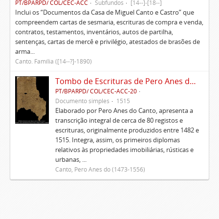
PT/BPARPD/ COL/CEC-ACC
Subfundos
[14--]-[18--]
Inclui os “Documentos da Casa de Miguel Canto e Castro” que
compreendem cartas de sesmaria, escrituras de compra e venda,
contratos, testamentos, inventários, autos de partilha,
sentenças, cartas de mercê e privilégio, atestados de brasões de
arma...
Canto. Família ([14--?]-1890)
Tombo de Escrituras de Pero Anes do Canto
PT/BPARPD/ COL/CEC-ACC-20
Documento simples
1515
Elaborado por Pero Anes do Canto, apresenta a
transcrição integral de cerca de 80 registos e
escrituras, originalmente produzidos entre 1482 e
1515. Integra, assim, os primeiros diplomas
relativos às propriedades imobiliárias, rústicas e
urbanas, ...
Canto, Pero Anes do (1473-1556)