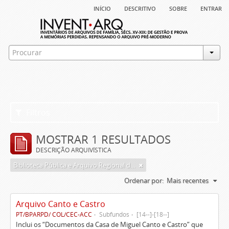
início
descritivo
sobre
entrar
Filtros
MOSTRAR 1 RESULTADOS
DESCRIÇÃO ARQUIVÍSTICA
Biblioteca Pública e Arquivo Regional de Ponta Delgada
Ordenar por:
Mais recentes
Arquivo Canto e Castro
PT/BPARPD/ COL/CEC-ACC
Subfundos
[14--]-[18--]
Inclui os “Documentos da Casa de Miguel Canto e Castro” que