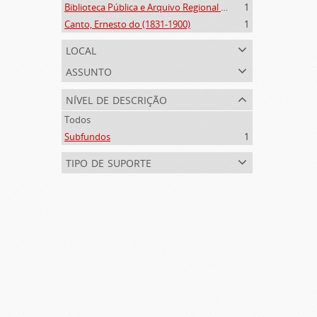
Biblioteca Pública e Arquivo Regional de Ponta Delgada (1841- )
1
Canto, Ernesto do (1831-1900)
1
local
assunto
nível de descrição
Todos
Subfundos
1
tipo de suporte