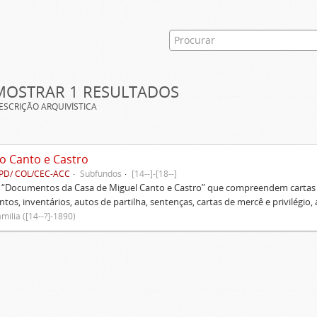
MOSTRAR 1 RESULTADOS
ESCRIÇÃO ARQUIVÍSTICA
o Canto e Castro
PD/ COL/CEC-ACC
Subfundos
[14--]-[18--]
s “Documentos da Casa de Miguel Canto e Castro” que compreendem cartas d
tos, inventários, autos de partilha, sentenças, cartas de mercê e privilégio,
mília ([14--?]-1890)