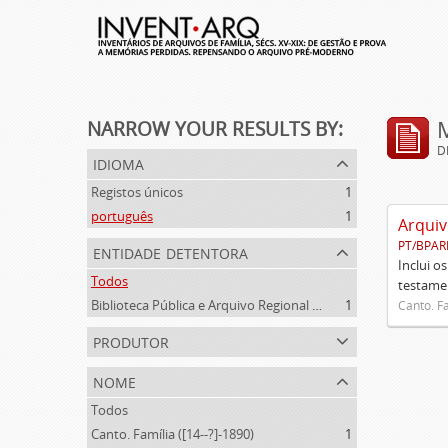
NARROW YOUR RESULTS BY:
D
idioma
Registos únicos
1
português
1
Arquiv
PT/BPAR
entidade detentora
Inclui o
Todos
testamen
Biblioteca Pública e Arquivo Regional de Ponta Delgada
1
Canto. Fa
produtor
nome
Todos
Canto. Família ([14--?]-1890)
1