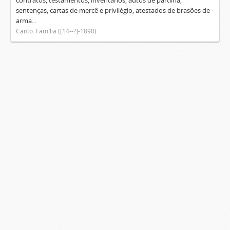
contratos, testamentos, inventários, autos de partilha,
sentenças, cartas de mercê e privilégio, atestados de brasões de
arma...
Canto. Família ([14--?]-1890)