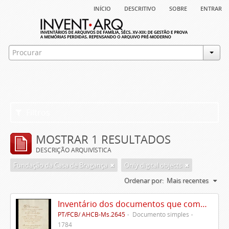
início
descritivo
sobre
entrar
Filtros
MOSTRAR 1 RESULTADOS
DESCRIÇÃO ARQUIVÍSTICA
Fundação da Casa de Bragança
Only digital objects
Ordenar por:
Mais recentes
Inventário dos documentos que compõem o cartório da Casa de Alvito
PT/FCB/ AHCB-Ms.2645
Documento simples
1784