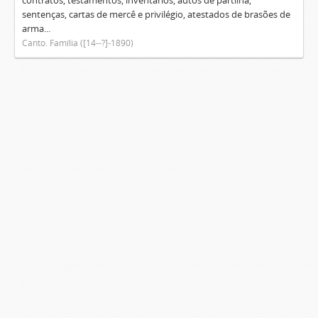
contratos, testamentos, inventários, autos de partilha,
sentenças, cartas de mercê e privilégio, atestados de brasões de
arma...
Canto. Família ([14--?]-1890)