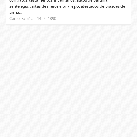
contratos, testamentos, inventários, autos de partilha,
sentenças, cartas de mercê e privilégio, atestados de brasões de
arma...
Canto. Família ([14--?]-1890)