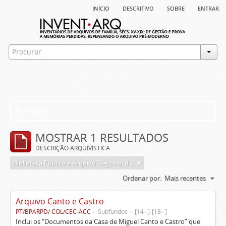
início
descritivo
sobre
entrar
Filtros
MOSTRAR 1 RESULTADOS
DESCRIÇÃO ARQUIVÍSTICA
Biblioteca Pública e Arquivo Regional de Ponta Delgada
Ordenar por:
Mais recentes
Arquivo Canto e Castro
PT/BPARPD/ COL/CEC-ACC
Subfundos
[14--]-[18--]
Inclui os “Documentos da Casa de Miguel Canto e Castro” que