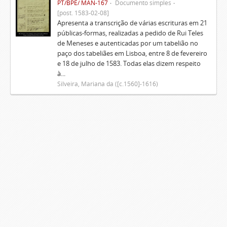
PT/BPE/ MAN-167
Documento simples
[post. 1583-02-08]
Apresenta a transcrição de várias escrituras em 21
públicas-formas, realizadas a pedido de Rui Teles
de Meneses e autenticadas por um tabelião no
paço dos tabeliães em Lisboa, entre 8 de fevereiro
e 18 de julho de 1583. Todas elas dizem respeito
à...
Silveira, Mariana da ([c.1560]-1616)