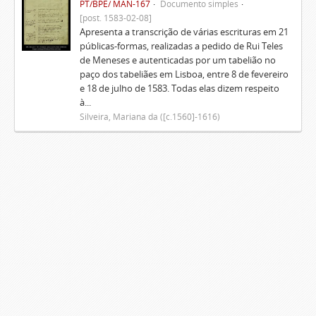
PT/BPE/ MAN-167
Documento simples
[post. 1583-02-08]
Apresenta a transcrição de várias escrituras em 21
públicas-formas, realizadas a pedido de Rui Teles
de Meneses e autenticadas por um tabelião no
paço dos tabeliães em Lisboa, entre 8 de fevereiro
e 18 de julho de 1583. Todas elas dizem respeito
à...
Silveira, Mariana da ([c.1560]-1616)