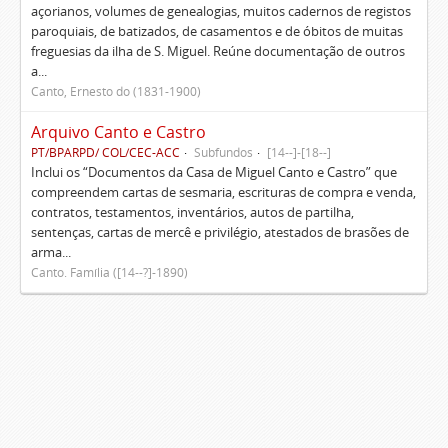
açorianos, volumes de genealogias, muitos cadernos de registos
paroquiais, de batizados, de casamentos e de óbitos de muitas
freguesias da ilha de S. Miguel. Reúne documentação de outros
a...
Canto, Ernesto do (1831-1900)
Arquivo Canto e Castro
PT/BPARPD/ COL/CEC-ACC
Subfundos
[14--]-[18--]
Inclui os “Documentos da Casa de Miguel Canto e Castro” que
compreendem cartas de sesmaria, escrituras de compra e venda,
contratos, testamentos, inventários, autos de partilha,
sentenças, cartas de mercê e privilégio, atestados de brasões de
arma...
Canto. Família ([14--?]-1890)