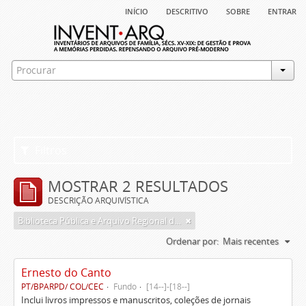
início
descritivo
sobre
entrar
Filtros
MOSTRAR 2 RESULTADOS
DESCRIÇÃO ARQUIVÍSTICA
Biblioteca Pública e Arquivo Regional de Ponta Delgada
Ordenar por:
Mais recentes
Ernesto do Canto
PT/BPARPD/ COL/CEC
Fundo
[14--]-[18--]
Inclui livros impressos e manuscritos, coleções de jornais