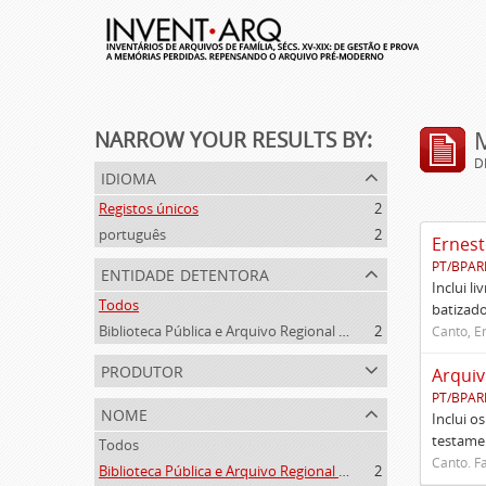
NARROW YOUR RESULTS BY:
D
idioma
Registos únicos
2
português
2
Ernest
PT/BPAR
entidade detentora
Inclui l
Todos
batizado
Biblioteca Pública e Arquivo Regional de Ponta Delgada
2
Canto, E
produtor
Arquiv
PT/BPAR
nome
Inclui o
testamen
Todos
Canto. Fa
Biblioteca Pública e Arquivo Regional de Ponta Delgada (1841- )
2