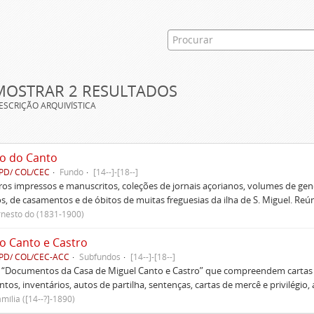
MOSTRAR 2 RESULTADOS
ESCRIÇÃO ARQUIVÍSTICA
o do Canto
PD/ COL/CEC
Fundo
[14--]-[18--]
ivros impressos e manuscritos, coleções de jornais açorianos, volumes de gen
s, de casamentos e de óbitos de muitas freguesias da ilha de S. Miguel. Re
rnesto do (1831-1900)
o Canto e Castro
PD/ COL/CEC-ACC
Subfundos
[14--]-[18--]
s “Documentos da Casa de Miguel Canto e Castro” que compreendem cartas d
tos, inventários, autos de partilha, sentenças, cartas de mercê e privilégio,
mília ([14--?]-1890)