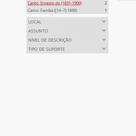
Canto, Ernesto do (1831-1900)
2
Canto. Família ([14--?]-1890)
1
local
assunto
nível de descrição
tipo de suporte