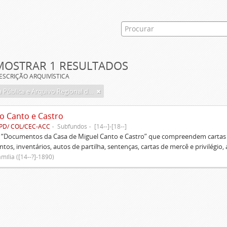
MOSTRAR 1 RESULTADOS
ESCRIÇÃO ARQUIVÍSTICA
Biblioteca Pública e Arquivo Regional de Ponta Delgada
o Canto e Castro
PD/ COL/CEC-ACC
Subfundos
[14--]-[18--]
s “Documentos da Casa de Miguel Canto e Castro” que compreendem cartas d
tos, inventários, autos de partilha, sentenças, cartas de mercê e privilégio,
mília ([14--?]-1890)