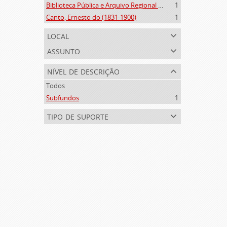
Biblioteca Pública e Arquivo Regional de Ponta Delgada (1841- )
1
Canto, Ernesto do (1831-1900)
1
local
assunto
nível de descrição
Todos
Subfundos
1
tipo de suporte