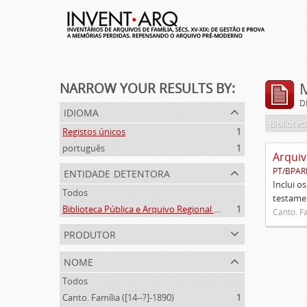
NARROW YOUR RESULTS BY:
D
idioma
Registos únicos
1
português
1
Arquiv
entidade detentora
PT/BPAR
Inclui o
Todos
testamen
Biblioteca Pública e Arquivo Regional de Ponta Delgada
1
Canto. Fa
produtor
nome
Todos
Canto. Família ([14--?]-1890)
1