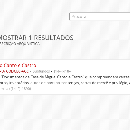
MOSTRAR 1 RESULTADOS
ESCRIÇÃO ARQUIVÍSTICA
o Canto e Castro
PD/ COL/CEC-ACC
Subfundos
[14--]-[18--]
s “Documentos da Casa de Miguel Canto e Castro” que compreendem cartas d
tos, inventários, autos de partilha, sentenças, cartas de mercê e privilégio,
mília ([14--?]-1890)