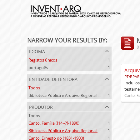
NARROW YOUR RESULTS BY:
D
idioma
Registos únicos
1
português
1
Arquiv
PT/BPAR
entidade detentora
Inclui o
Todos
testamen
Biblioteca Pública e Arquivo Regional de Ponta Delgada
1
Canto. Fa
produtor
Todos
Canto. Família ([14--?]-1890)
1
Biblioteca Pública e Arquivo Regional de Ponta Delgada (1841- )
1
Canto, Ernesto do (1831-1900)
1