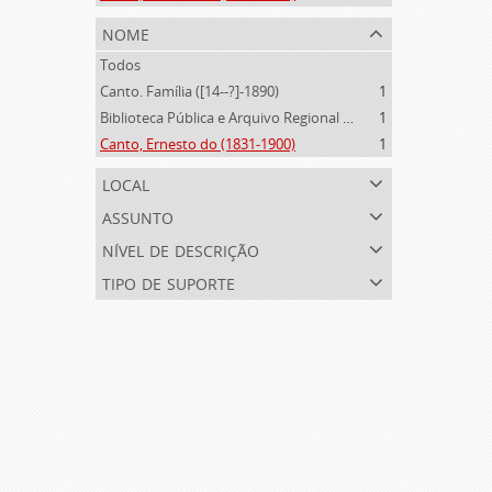
nome
Todos
Canto. Família ([14--?]-1890)
1
Biblioteca Pública e Arquivo Regional de Ponta Delgada (1841- )
1
Canto, Ernesto do (1831-1900)
1
local
assunto
nível de descrição
tipo de suporte