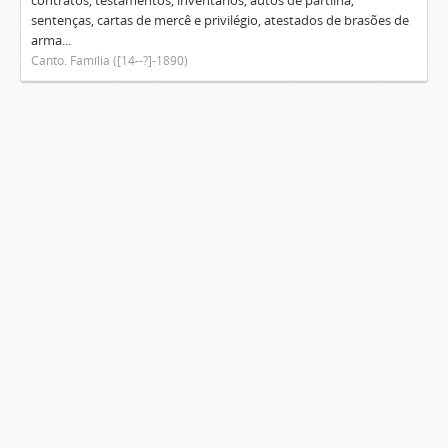
contratos, testamentos, inventários, autos de partilha,
sentenças, cartas de mercê e privilégio, atestados de brasões de
arma...
Canto. Família ([14--?]-1890)