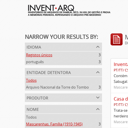
NARROW YOUR RESULTS BY:
D
idioma
Registos únicos
3
português
3
Invent
PT/TT/ C
entidade detentora
Contém 
Todos
Sabugal.
Arquivo Nacional da Torre do Tombo
3
Mascaren
produtor
Casa d
PT/TT/ C
nome
Trata-se
herdeiro
Todos
Mascaren
Mascarenhas. Família (1910-1945)
3