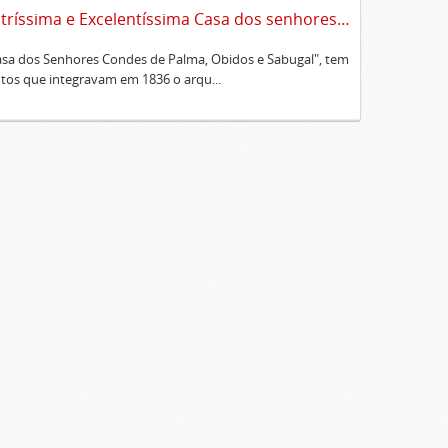
Sumário alfabético dos documentos existentes no Cartório da Ilustríssima e Excelentíssima Casa dos senhores condes de Palma, Óbidos e Sabugal
Casa dos Senhores Condes de Palma, Obidos e Sabugal", tem
os que integravam em 1836 o arqu...