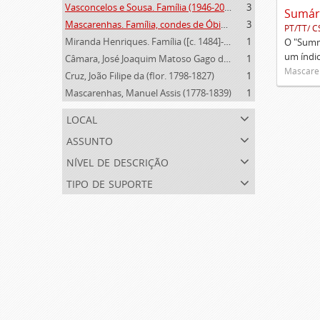
Vasconcelos e Sousa. Família (1946-2006)
3
Mascarenhas. Família, condes de Óbidos, Palma e Sabugal (1669-1910)
3
PT/TT/ C
Miranda Henriques. Família ([c. 1484]-[c.1745])
1
O "Summa
um índi
Câmara, José Joaquim Matoso Gago da (1775-1864)
1
Mascaren
Cruz, João Filipe da (flor. 1798-1827)
1
Mascarenhas, Manuel Assis (1778-1839)
1
local
assunto
nível de descrição
tipo de suporte