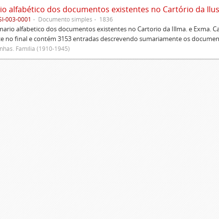
SI-003-0001
Documento simples
1836
rio alfabetico dos documentos existentes no Cartorio da Illma. e Exma. 
ce no final e contém 3153 entradas descrevendo sumariamente os document
has. Família (1910-1945)