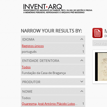
NARROW YOUR RESULTS BY:
D
idioma
Only digi
Registos únicos
1
português
1
entidade detentora
Todos
Fundação da Casa de Bragança
1
produtor
nome
Todos
Quaresma, José António Plácido Lobo da Silveira (1769-1844)
1