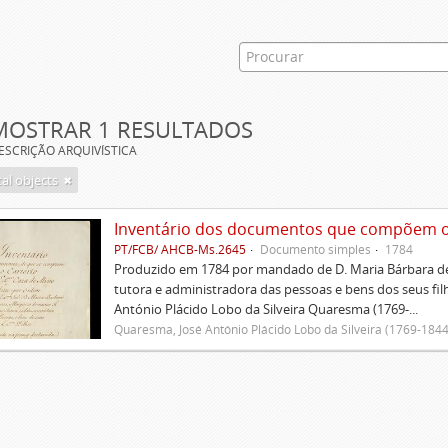
MOSTRAR 1 RESULTADOS
ESCRIÇÃO ARQUIVÍSTICA
tal objects
Inventário dos documentos que compõem o c
PT/FCB/ AHCB-Ms.2645
Documento simples
1784
Produzido em 1784 por mandado de D. Maria Bárbara de
tutora e administradora das pessoas e bens dos seus fi
António Plácido Lobo da Silveira Quaresma (1769-...
Quaresma, José António Plácido Lobo da Silveira (1769-1844