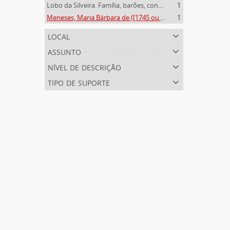
Lobo da Silveira. Família, barões, condes e marqueses de Alvito (1475-1910)
1
Meneses, Maria Bárbara de ([1745 ou 1751]-[post. 1784])
1
local
assunto
nível de descrição
tipo de suporte