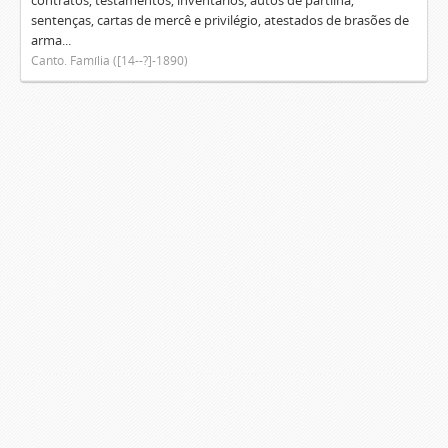
contratos, testamentos, inventários, autos de partilha,
sentenças, cartas de mercê e privilégio, atestados de brasões de
arma...
Canto. Família ([14--?]-1890)