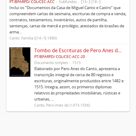
PT/BPARPD/ COL/CEC-ACC
Subfundos
[14--]-[18--]
Inclui os “Documentos da Casa de Miguel Canto e Castro” que
compreendem cartas de sesmaria, escrituras de compra e venda,
contratos, testamentos, inventários, autos de partilha,
sentenças, cartas de mercê e privilégio, atestados de brasões de
arma...
Canto. Família ([14--?]-1890)
Tombo de Escrituras de Pero Anes do Canto
PT/BPARPD/ COL/CEC-ACC-20
Documento simples
1515
Elaborado por Pero Anes do Canto, apresenta a
transcrição integral de cerca de 80 registos e
escrituras, originalmente produzidos entre 1482 e
1515. Integra, assim, os primeiros diplomas
relativos às propriedades imobiliárias, rústicas e
urbanas, ...
Canto, Pero Anes do (1473-1556)