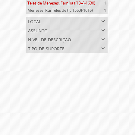
Teles de Meneses. Família ([13--]-1630)
1
Meneses, Rui Teles de ([c.1560]-1616)
1
local
assunto
nível de descrição
tipo de suporte