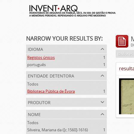
NARROW YOUR RESULTS BY:
D
idioma
Bibliotec
Registos únicos
1
português
1
result
entidade detentora
Todos
Biblioteca Pública de Évora
1
produtor
nome
Todos
Silveira, Mariana da ([c.1560]-1616)
1