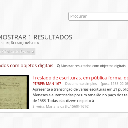
MOSTRAR 1 RESULTADOS
ESCRIÇÃO ARQUIVÍSTICA
a Pública de Évora
ados com objetos digitais
Mostrar resultados com objectos digitais
Treslado de escrituras, em pública-forma, d
PT/BPE/ MAN-167
Documento simples
[post. 1583-02-0
Apresenta a transcrição de várias escrituras em 21 públi
Meneses e autenticadas por um tabelião no paço dos tabe
de 1583. Todas elas dizem respeito à...
Silveira, Mariana da ([c.1560]-1616)