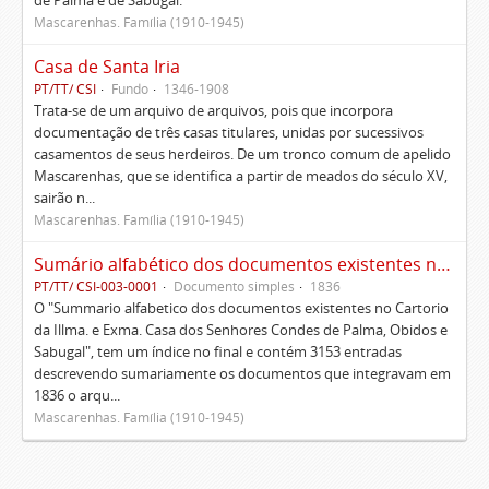
de Palma e de Sabugal.
Mascarenhas. Família (1910-1945)
Casa de Santa Iria
PT/TT/ CSI
Fundo
1346-1908
Trata-se de um arquivo de arquivos, pois que incorpora
documentação de três casas titulares, unidas por sucessivos
casamentos de seus herdeiros. De um tronco comum de apelido
Mascarenhas, que se identifica a partir de meados do século XV,
sairão n...
Mascarenhas. Família (1910-1945)
Sumário alfabético dos documentos existentes no Cartório da Ilustríssima e Excelentíssima Casa dos senhores condes de Palma, Óbidos e Sabugal
PT/TT/ CSI-003-0001
Documento simples
1836
O "Summario alfabetico dos documentos existentes no Cartorio
da Illma. e Exma. Casa dos Senhores Condes de Palma, Obidos e
Sabugal", tem um índice no final e contém 3153 entradas
descrevendo sumariamente os documentos que integravam em
1836 o arqu...
Mascarenhas. Família (1910-1945)