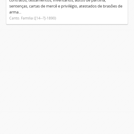
contratos, testamentos, inventários, autos de partilha,
sentenças, cartas de mercê e privilégio, atestados de brasões de
arma...
Canto. Família ([14--?]-1890)