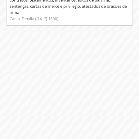
contratos, testamentos, inventários, autos de partilha,
sentenças, cartas de mercê e privilégio, atestados de brasões de
arma...
Canto. Família ([14--?]-1890)