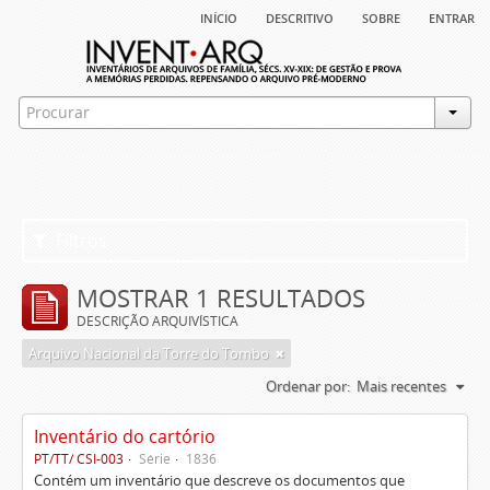
início
descritivo
sobre
entrar
Filtros
MOSTRAR 1 RESULTADOS
DESCRIÇÃO ARQUIVÍSTICA
Arquivo Nacional da Torre do Tombo
Ordenar por:
Mais recentes
Inventário do cartório
PT/TT/ CSI-003
Série
1836
Contém um inventário que descreve os documentos que